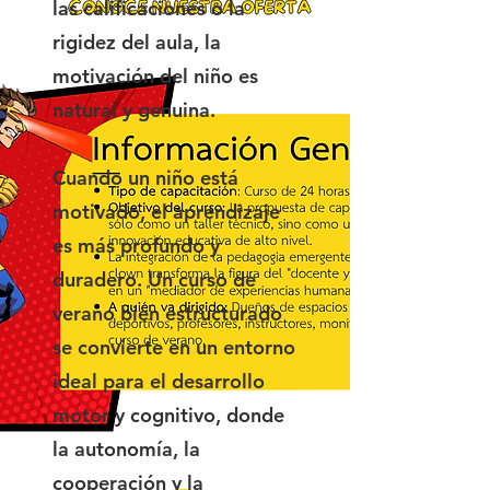
las calificaciones o la
rigidez del aula, la
motivación del niño es
natural y genuina.
Cuando un niño está
motivado, el aprendizaje
es más profundo y
duradero. Un curso de
verano bien estructurado
se convierte en un entorno
ideal para el desarrollo
motor y cognitivo, donde
la autonomía, la
cooperación y la