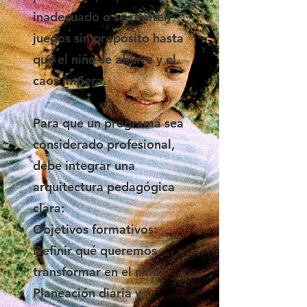
inadecuado o se repiten
juegos sin propósito hasta
que el niño se aburre y el
caos impera.
Para que un programa sea
considerado profesional,
debe integrar una
arquitectura pedagógica
clara:
Objetivos formativos:
Definir qué queremos
transformar en el niño.
Planeación diaria y