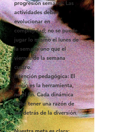
progresión semanal: Las
actividades deben
evolucionar en
complejidad; no se puede
jugar lo mismo el lunes de
la semana uno que el
viernes de la semana
cuatro.
Intención pedagógica: El
juego es la herramienta,
no el fin. Cada dinámica
debe tener una razón de
ser detrás de la diversión.
Nuestra meta es clara: