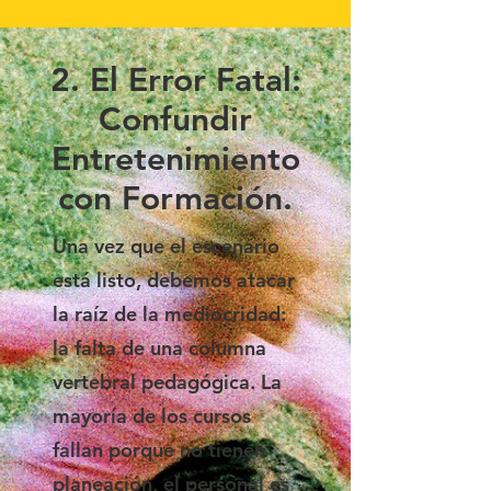
2. El Error Fatal:
Confundir
Entretenimiento
con Formación.
Una vez que el escenario
está listo, debemos atacar
la raíz de la mediocridad:
la falta de una columna
vertebral pedagógica. La
mayoría de los cursos
fallan porque no tienen
planeación, el personal es