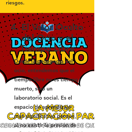
riesgos.
4. El Valor Oculto
del Ocio y el
Tiempo Libre
Desde la pedagogía del
ocio, entendemos que el
tiempo libre no es tiempo
muerto, sino un
laboratorio social. Es el
espacio de aprendizaje
más significativo porque,
al no existir la presión de